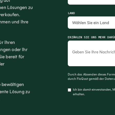
ng auf
hnen Lösungen zu
LAND
 verkaufen.
mmen und Ihre
ERZÄHLEN SIE UNS MEHR DARÜ
ür Ihren
ngen oder Ihr
ie bereit für
der
Durch das Absenden dieses Formu
durch FloQast gemäß der
Datensc
 bewältigen
Ich bin damit einverstanden, 
gente Lösung zu
erhalten.
.