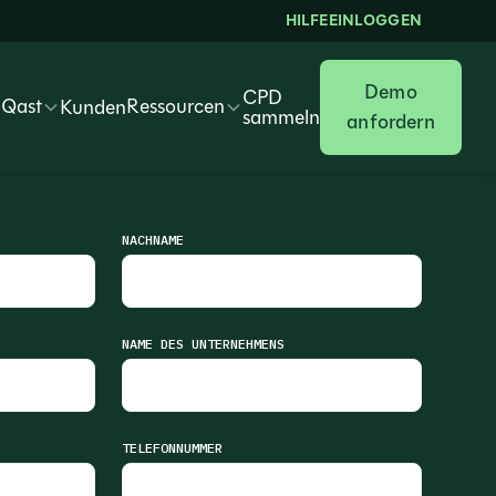
HILFE
EINLOGGEN
Demo
CPD
oQast
Ressourcen
Kunden
sammeln
anfordern
NACHNAME
NAME DES UNTERNEHMENS
TELEFONNUMMER