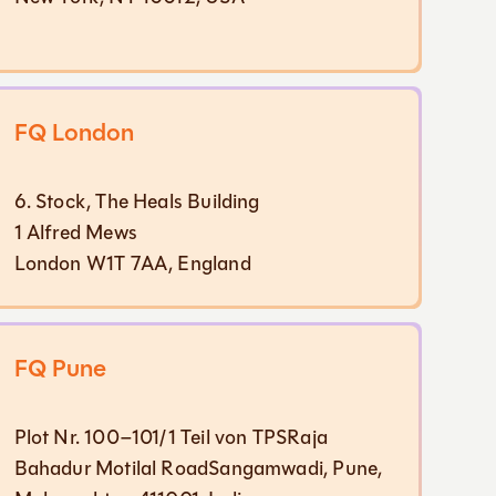
FQ London
6. Stock, The Heals Building
1 Alfred Mews
London W1T 7AA, England
FQ Pune
Plot Nr. 100–101/1 Teil von TPSRaja
Bahadur Motilal RoadSangamwadi, Pune,