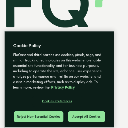
Cookie Policy
FloQast and third parties use cookies, pixels, tags, and
similar tracking technologies on this website to enable
essential site functionality and for business purposes,
DE
including to operate the site, enhance user experience,
analyze performance and traffic on our website, and
assist in marketing efforts, such as to display ads. To
learn more, review the
Privacy Policy
Cookies Preferences
E-Mail-Einstellungen
Impressum
Cookies Preferences
Datenschutzrichtlinie
Sicherheit & Datenschutz
© 2025 FloQast. Alle Rechte vorbehalten.
Reject Non-Essential Cookies
Accept All Cookies