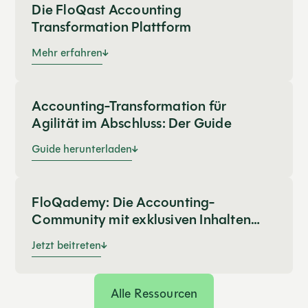
Die FloQast Accounting
Transformation Plattform
Mehr erfahren
Accounting-Transformation für
Agilität im Abschluss: Der Guide
Guide herunterladen
FloQademy: Die Accounting-
Community mit exklusiven Inhalten
von Branchenführern
Jetzt beitreten
Alle Ressourcen