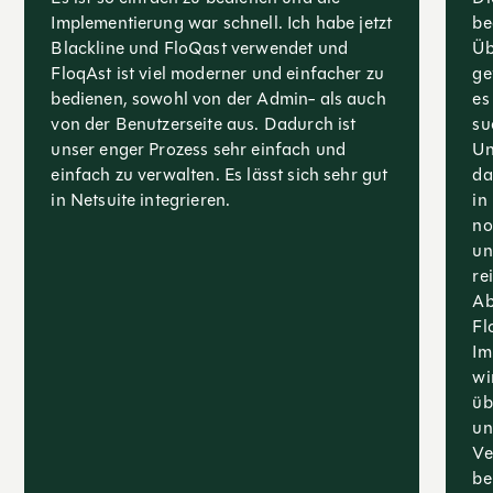
Implementierung war schnell. Ich habe jetzt
be
Blackline und FloQast verwendet und
Üb
FloqAst ist viel moderner und einfacher zu
ge
bedienen, sowohl von der Admin- als auch
es
von der Benutzerseite aus. Dadurch ist
su
unser enger Prozess sehr einfach und
Un
einfach zu verwalten. Es lässt sich sehr gut
da
in Netsuite integrieren.
in
no
un
re
Ab
Fl
Im
wi
üb
un
Ve
be