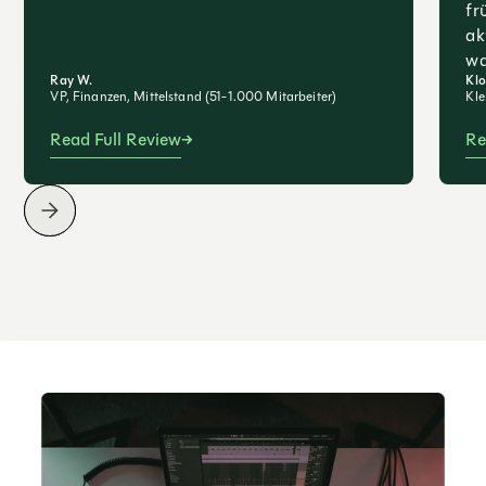
fr
ak
wa
Ray W.
Klo
VP, Finanzen, Mittelstand (51-1.000 Mitarbeiter)
Kle
Read Full Review
Re