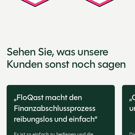
Sehen Sie, was unsere
Kunden sonst noch sagen
„FloQast macht den
„
Finanzabschlussprozess
u
reibungslos und einfach“
Es ist so einfach zu bedienen und die
Di