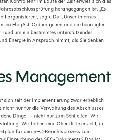
ten Kontrollen.“ Im Laufe der Zeit erwies sich dies
Jahresabschlussprüfung herangegangen ist. „Es
dit organisieren“, sagte Du. „Unser internes
ierten FloqAst-Ordner gehen und die benötigten
 rund um ein bestimmtes unterstützendes
nd Energie in Anspruch nimmt, als Sie denken
ges Management
sich seit der Implementierung zwar erheblich
e nicht nur für die Verwaltung des Abschlusses
iedene Dinge — nicht nur zum Schließen. Wir
attung. Wir haben eine Checkliste erstellt, in
eitplan für den SEC-Berichtsprozess zum
 zur Einreichung des SEC-Dokuments? Das ist