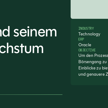
nd seinem
INDUSTRY
Technology
ERP
achstum
Oracle
OBJECTIVE
Um den Prozes
Börsengang zu 
Einblicke zu bi
und genauere Z