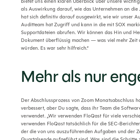
bietet uns einen klaren Überblick über unsere wichtigs
als Auswirkung darauf, wie das Unternehmen an die 
hat sich definitiv darauf ausgewirkt, wie wir unser Au
Auditteam hat Zugriff und kann in die mit SOX mark
Supportdateien abrufen. Wir können das Hin und Her
Dokument überflüssig machen — was viel mehr Zeit u
würden. Es war sehr hilfreich.“
Mehr als nur en
Der Abschlussprozess von Zoom Monatsabschluss hat 
verbessert, aber Du sagte, dass ihr Team die Softwar
verwendet. „Wir verwenden FloQast für viele versch
verwenden FloQast tatsächlich für die SEC-Berichterst
der die von uns auszuführenden Aufgaben und der Z
Quartalsende aufgeführt sind. Was sind die Schritte