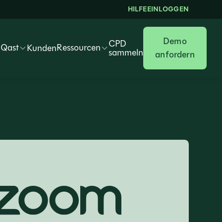
HILFE
EINLOGGEN
Demo
CPD
oQast
Ressourcen
Kunden
sammeln
anfordern