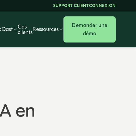
SUPPORT CLIENT
CONNEXION
Demander une
Cas
oQast
Ressources
clients
démo
IA en