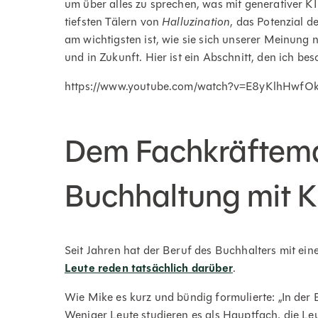
um über alles zu sprechen, was mit generativer K
tiefsten Tälern von
Halluzination
, das Potenzial d
am wichtigsten ist, wie sie sich unserer Meinung
und in Zukunft. Hier ist ein Abschnitt, den ich be
https://www.youtube.com/watch?v=E8yKlhHwfO
Dem Fachkräftema
Buchhaltung mit 
Seit Jahren hat der Beruf des Buchhalters mit ei
Leute reden tatsächlich darüber
.
Wie Mike es kurz und bündig formulierte: „In der
Weniger Leute studieren es als Hauptfach, die Le