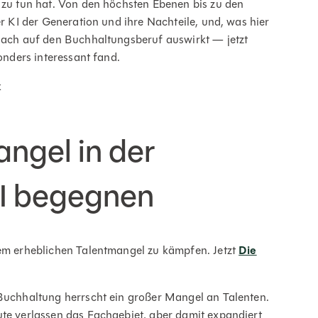
I zu tun hat. Von den höchsten Ebenen bis zu den
er KI der Generation und ihre Nachteile, und, was hier
 nach auf den Buchhaltungsberuf auswirkt — jetzt
sonders interessant fand.
k
ngel in der
KI begegnen
nem erheblichen Talentmangel zu kämpfen. Jetzt
Die
 Buchhaltung herrscht ein großer Mangel an Talenten.
ute verlassen das Fachgebiet, aber damit expandiert