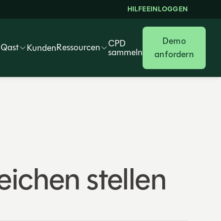
HILFE
EINLOGGEN
Demo
CPD
oQast
Ressourcen
Kunden
sammeln
anfordern
ichen stellen